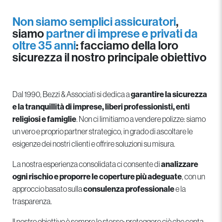
Non siamo semplici assicuratori
,
siamo
partner di imprese e privati da
oltre 35 anni
: facciamo della loro
sicurezza il nostro principale obiettivo
Dal 1990, Bezzi & Associati si dedica a
garantire la sicurezza
e la tranquillità di imprese, liberi professionisti, enti
religiosi e famiglie
. Non ci limitiamo a vendere polizze: siamo
un vero e proprio partner strategico, in grado di ascoltare le
esigenze dei nostri clienti e offrire soluzioni su misura.
La nostra esperienza consolidata ci consente di
analizzare
ogni rischio e proporre le coperture più adeguate
, con un
approccio basato sulla
consulenza professionale
e la
trasparenza.
Il nostro obiettivo è sempre lo stesso: proteggere ciò che conta