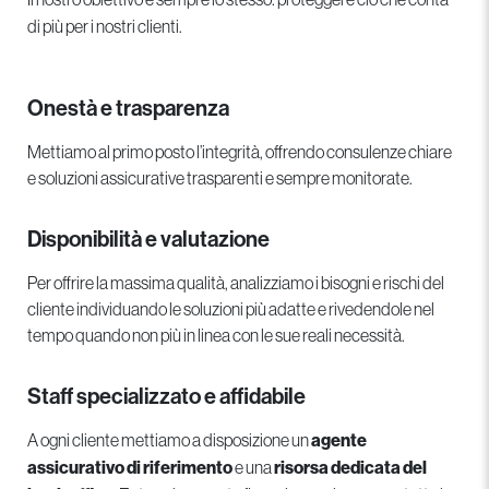
di più per i nostri clienti.
Onestà e trasparenza
Mettiamo al primo posto l’integrità, offrendo consulenze chiare
e soluzioni assicurative trasparenti e sempre monitorate.
Disponibilità e valutazione
Per offrire la massima qualità, analizziamo i bisogni e rischi del
cliente individuando le soluzioni più adatte e rivedendole nel
tempo quando non più in linea con le sue reali necessità.
Staff specializzato e affidabile
A ogni cliente mettiamo a disposizione un
agente
assicurativo di riferimento
e una
risorsa dedicata del