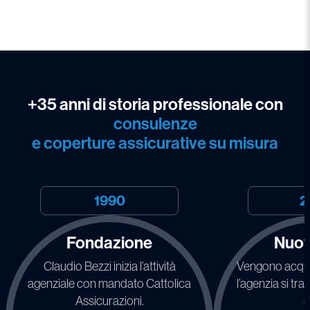
+35 anni di storia professionale con
consulenze
e coperture assicurative su misura
1990
2
Fondazione
Nuov
Claudio Bezzi inizia l’attività
Vengono acquist
agenziale con mandato Cattolica
l’agenzia si tra
Assicurazioni.
s