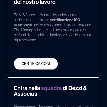
del nostro lavoro
Bezzi & Associati è una delle poche agenzie
assicurative in Italia con
certificazione ISO
9001:2015
. Inoltre, disponiamo della certificazione
Risk Manager che attesta la nostra competenza
nell’analisi dei rischi e nell’individuazione delle misure
di prevenzione.
CERTIFICAZIONI
Entra nella
squadra
di Bezzi &
Associati
Siamo sempre alla ricerca di persone appassionate e