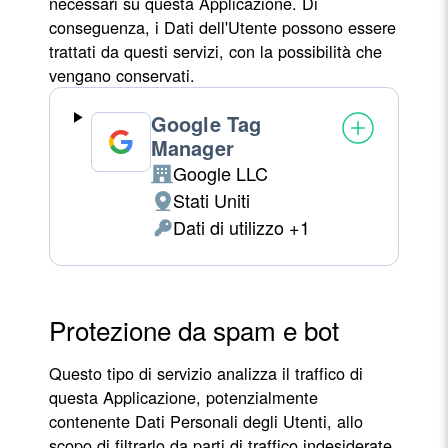
necessari su questa Applicazione. Di
conseguenza, i Dati dell'Utente possono essere
trattati da questi servizi, con la possibilità che
vengano conservati.
Google Tag
Manager
Google LLC
Azienda:
Stati Uniti
Luogo
Dati di utilizzo +1
del
Dati
trattamento:
Personali
trattati:
Protezione da spam e bot
Questo tipo di servizio analizza il traffico di
questa Applicazione, potenzialmente
contenente Dati Personali degli Utenti, allo
scopo di filtrarlo da parti di traffico indesiderate,