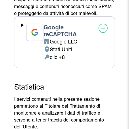
messaggi e contenuti riconosciuti come SPAM
o proteggerlo da attività di bot malevoli.
Google
reCAPTCHA
Google LLC
Azienda:
Stati Uniti
Luogo
clic +8
del
Dati
trattamento:
Personali
trattati:
Statistica
I servizi contenuti nella presente sezione
permettono al Titolare del Trattamento di
monitorare e analizzare i dati di traffico e
servono a tener traccia del comportamento
dell’Utente.