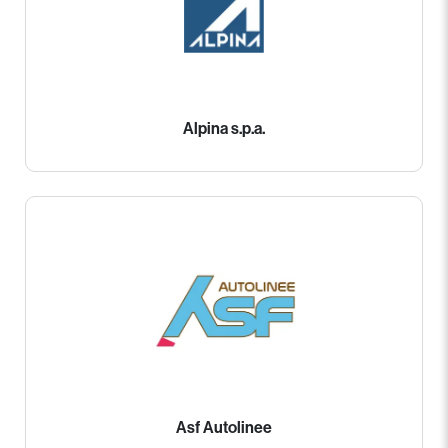
Alpina s.p.a.
Asf Autolinee