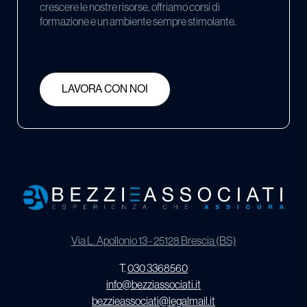
crescere le nostre risorse, offriamo corsi di
formazione e un ambiente sempre stimolante.
LAVORA CON NOI
Via L. Apollonio 13 - 25128 Brescia (BS)
T.
030 3368560
info@bezziassociati.it
bezzieassociati@legalmail.it