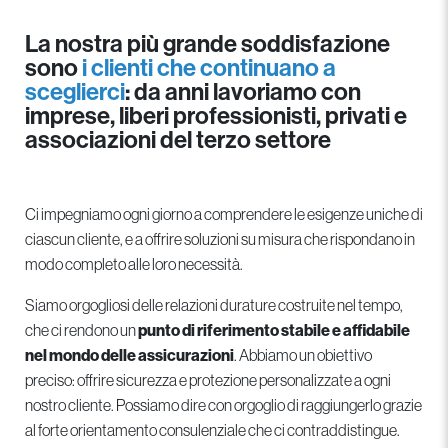
La nostra più grande soddisfazione
sono
i clienti che continuano a
sceglierci
: da anni lavoriamo con
imprese, liberi professionisti, privati e
associazioni del terzo settore
Ci impegniamo ogni giorno a comprendere le esigenze uniche di
ciascun cliente, e a offrire soluzioni su misura che rispondano in
modo completo alle loro necessità.
Siamo orgogliosi delle relazioni durature costruite nel tempo,
che ci rendono un
punto di riferimento stabile e affidabile
nel mondo delle assicurazioni
. Abbiamo un obiettivo
preciso: offrire sicurezza e protezione personalizzate a ogni
nostro cliente. Possiamo dire con orgoglio di raggiungerlo grazie
al forte orientamento consulenziale che ci contraddistingue.