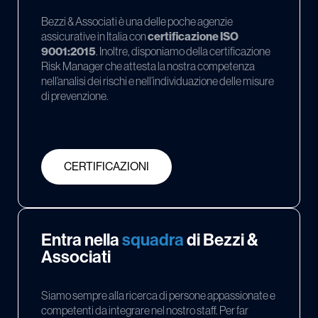
Bezzi & Associati è una delle poche agenzie
assicurative in Italia con
certificazione ISO
9001:2015
. Inoltre, disponiamo della certificazione
Risk Manager che attesta la nostra competenza
nell’analisi dei rischi e nell’individuazione delle misure
di prevenzione.
CERTIFICAZIONI
Entra nella
squadra
di Bezzi &
Associati
Siamo sempre alla ricerca di persone appassionate e
competenti da integrare nel nostro staff. Per far